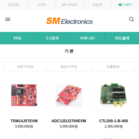
LOGIN
JOIN
MY PAGE
쿠폰존
CART
FAQ
1:1문의
커뮤니티
개인결제
기본
낮은가격순
높은가격순
상품명순
TSW14J57EVM
ADC12DJ2700EVM
CTL200-1-B-400
3,000,000원
3,000,000원
2,365,000원