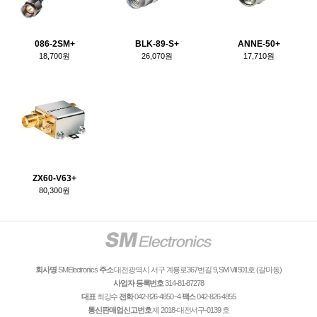
086-2SM+
BLK-89-S+
ANNE-50+
18,700원
26,070원
17,710원
ZX60-V63+
80,300원
회사명
SMElectronics
주소
대전광역시 서구 계룡로367번길 9, SM Vill 501호 (갈마동)
사업자 등록번호
314-81-87278
대표
최강수
전화
042-826-4850~4
팩스
042-826-4855
통신판매업신고번호
제 2018-대전서구-0139 호